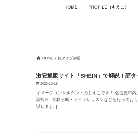
コ
ナ
HOME
PROFILE（もえこ）
ン
ビ
テ
ゲ
ン
ー
ツ
シ
へ
ョ
ス
ン
キ
に
ッ
移
HOME
顔タイプ診断
プ
動
激安通販サイト「SHEIN」で解説！顔
2023-10-19
イメージコンサルタントのもえこです！ 名古屋市内
診断®・骨格診断・メイクレッスンなどを行ってお
説しま […]