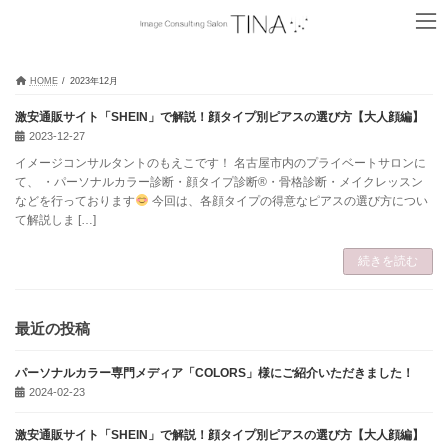
コ
ナ
ン
ビ
テ
ゲ
ン
ー
ツ
シ
HOME
2023年12月
へ
ョ
ス
ン
激安通販サイト「SHEIN」で解説！顔タイプ別ピアスの選び方【大人顔編】
キ
に
2023-12-27
ッ
移
イメージコンサルタントのもえこです！ 名古屋市内のプライベートサロンに
プ
動
て、 ・パーソナルカラー診断・顔タイプ診断®・骨格診断・メイクレッスン
などを行っております
今回は、各顔タイプの得意なピアスの選び方につい
て解説しま […]
続きを読む
最近の投稿
パーソナルカラー専門メディア「COLORS」様にご紹介いただきました！
2024-02-23
激安通販サイト「SHEIN」で解説！顔タイプ別ピアスの選び方【大人顔編】