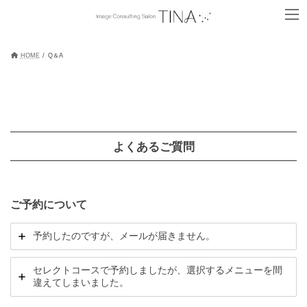
コ
ナ
ン
ビ
テ
ゲ
ン
ー
ツ
シ
HOME
Q＆A
へ
ョ
ス
ン
キ
に
ッ
移
プ
動
よくあるご質問
ご予約について
予約したのですが、メールが届きません。
セレクトコースで予約しましたが、選択するメニューを間
違えてしまいました。